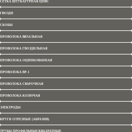
СЕТКА ШТУКАТУРНАЯ ЦПВС
220.00 руб
ГВОЗДИ
СКОБЫ
ПРОВОЛОКА ВЯЗАЛЬНАЯ
Количество
добавить в корзину
ПРОВОЛОКА ГВОЗДИЛЬНАЯ
50х50-1,8 (10х1,5)
ПРОВОЛОКА ОЦИНКОВАННАЯ
1380.00 руб
ПРОВОЛОКА ВР-1
Упаковка: Рулон
Область применения:
ПРОВОЛОКА СВАРОЧНАЯ
ограждения, строительные
работы
ПРОВОЛОКА КОЛЮЧАЯ
Количество
ЭЛЕКТРОДЫ
добавить в корзину
КРУГИ ОТРЕЗНЫЕ (АБРАЗИВ)
Проволока вязальная 1,2 мм
ТРУБЫ ПРОФИЛЬНЫЕ/КВАДРАТНЫЕ