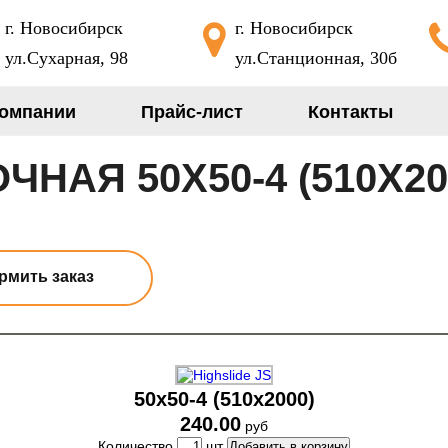
г. Новосибирск
г. Новосибирск
ул.Сухарная, 98
ул.Станционная, 30б
компании
Прайс-лист
Контакты
НАЯ 50Х50-4 (510Х20
мить заказ
50х50-4 (510х2000)
240.00
руб
Количество
шт
Добавить в корзину